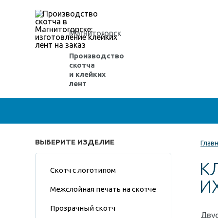
Магнитогорск
Производство
скотча
и клейких
лент
ВЫБЕРИТЕ ИЗДЕЛИЕ
Глав
К
Скотч с логотипом
И
Межслойная печать на скотче
Прозрачный скотч
Двус