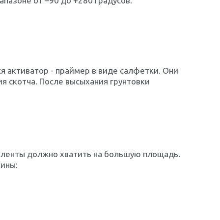
апазоне от –90 до +280 градусов.
я активатор - праймер в виде салфетки. Они
 скотча. После высыхания грунтовки
 ленты должно хватить на большую площадь.
рины: