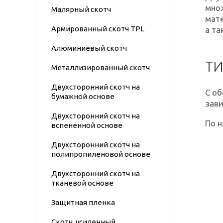
множ
Малярный скотч
мате
Армированный скотч TPL
а та
Алюминиевый скотч
ТИ
Металлизированный скотч
Двухсторонний скотч на
С об
бумажной основе
зави
Двухсторонний скотч на
По н
вспененной основе
Двухсторонний скотч на
полипропиленовой основе
Двухсторонний скотч на
тканевой основе
Защитная пленка
Скотч, усиленный