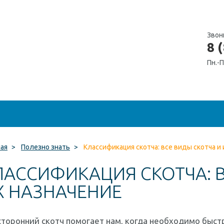
Звон
8 
Пн.-П
ная
>
Полезно знать
>
Классификация скотча: все виды скотча и 
ЛАССИФИКАЦИЯ СКОТЧА: В
Х НАЗНАЧЕНИЕ
торонний скотч помогает нам, когда необходимо быст