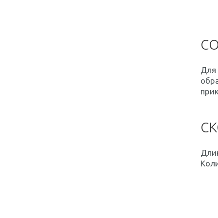
СО
Для 
обр
прик
СК
Длин
Коли