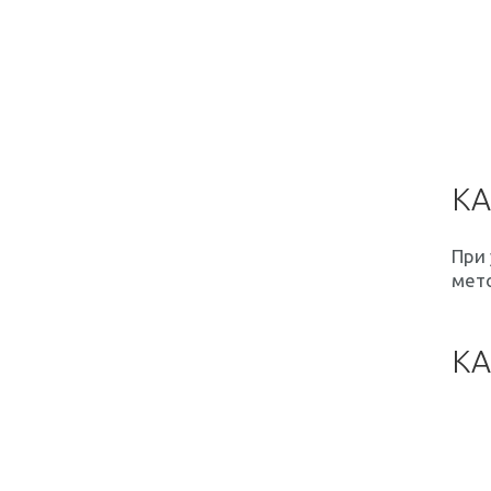
КА
При 
мет
КА