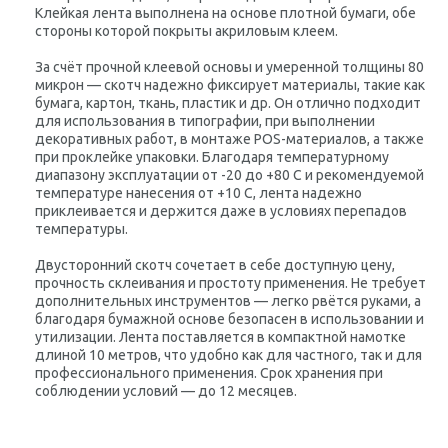
Клейкая лента выполнена на основе плотной бумаги, обе
стороны которой покрыты акриловым клеем.
За счёт прочной клеевой основы и умеренной толщины 80
микрон — скотч надежно фиксирует материалы, такие как
бумага, картон, ткань, пластик и др. Он отлично подходит
для использования в типографии, при выполнении
декоративных работ, в монтаже POS-материалов, а также
при проклейке упаковки. Благодаря температурному
диапазону эксплуатации от -20 до +80 C и рекомендуемой
температуре нанесения от +10 C, лента надежно
приклеивается и держится даже в условиях перепадов
температуры.
Двусторонний скотч сочетает в себе доступную цену,
прочность склеивания и простоту применения. Не требует
дополнительных инструментов — легко рвётся руками, а
благодаря бумажной основе безопасен в использовании и
утилизации. Лента поставляется в компактной намотке
длиной 10 метров, что удобно как для частного, так и для
профессионального применения. Срок хранения при
соблюдении условий — до 12 месяцев.