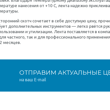
овки. Благодаря температурному диапазону эксплуатац
ературе нанесения от +10 C, лента надежно приклеив
пературы.
торонний скотч сочетает в себе доступную цену, прочн
ует дополнительных инструментов — легко рвётся рук
пользовании и утилизации. Лента поставляется в комп
для частного, так и для профессионального применени
2 месяцев.
ОТПРАВИМ АКТУАЛЬНЫЕ Ц
на ваш E-mail