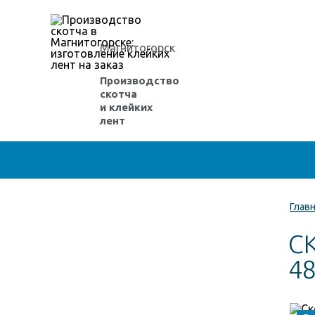
Магнитогорск
Производство
скотча
и клейких
лент
Глав
С
48