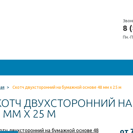
Звон
8 
Пн.-П
ная
>
Скотч двухсторонний на бумажной основе 48 мм x 25 м
КОТЧ ДВУХСТОРОННИЙ Н
 ММ X 25 М
от 