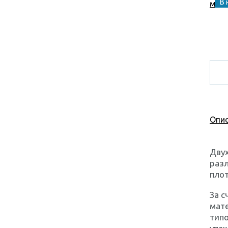
В 
Опис
Двух
разл
плот
За с
мате
типо