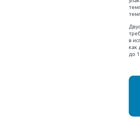
упак
темп
тем
Двус
треб
в ис
как 
до 1